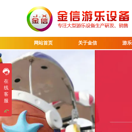
网站首页
关于金信
游乐
售前咨询
在
售前咨询
线
客
售前咨询
服
售前咨询
售前咨询