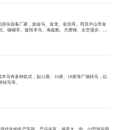
的游乐设备厂家，如金马、金龙、金信等。而且中山市金
轮、碰碰车、旋转木马、海盗船、大摆锤、太空漫步、小
游乐园等。
马有多种款式，如12座、16座、18座等广场转马，以
洋转马等。
米的现代化的生产车间，产品丰富，涵盖大、中、小型游乐园