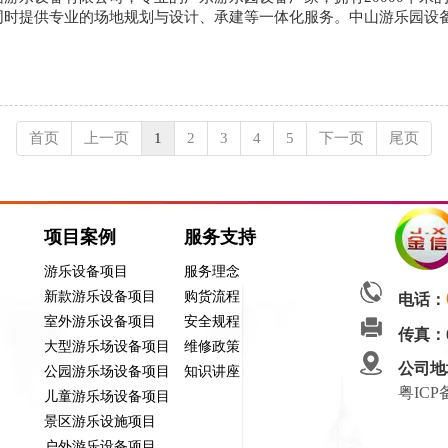
同时提供专业的场地规划与设计、承建等一体化服务。中山游乐园设
首页
上一页
1
2
3
4
5
下一页
尾页
项目案例
服务支持
游乐设备项目
服务理念
新款游乐设备项目
购货流程
电话：
室外游乐设备项目
安全规程
传真：
大型游乐场设备项目
维修政策
公司地
公园游乐场设备项目
知识讲座
粤ICP
儿童游乐场设备项目
景区游乐设施项目
户外游乐设备项目