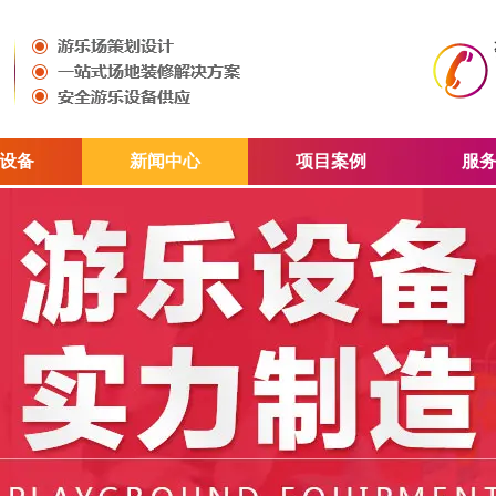
设备
新闻中心
项目案例
服