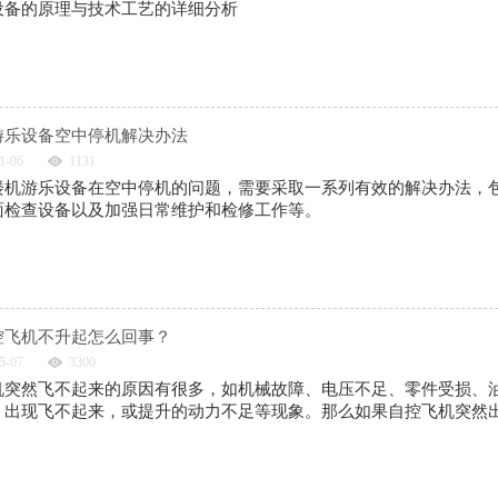
设备的原理与技术工艺的详细分析
游乐设备空中停机解决办法
1-06
1131
楼机游乐设备在空中停机的问题，需要采取一系列有效的解决办法，
面检查设备以及加强日常维护和检修工作等。
控飞机不升起怎么回事？
5-07
3300
机突然飞不起来的原因有很多，如机械故障、电压不足、零件受损、
，出现飞不起来，或提升的动力不足等现象。那么如果自控飞机突然